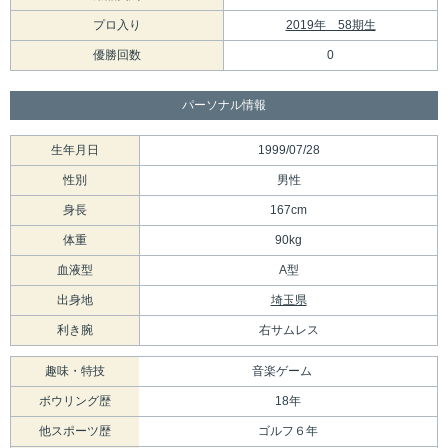
プロ入り
2019年 58期生
優勝回数
0
パーソナル情報
生年月日
1999/07/28
性別
男性
身長
167cm
体重
90kg
血液型
A型
出身地
埼玉県
利き腕
右サムレス
趣味・特技
音楽ゲーム
ボウリング歴
18年
他スポーツ歴
ゴルフ６年