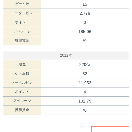
ゲーム数
15
トータルピン
2,776
ポイント
0
アベレージ
185.06
獲得賞金
\0
2022年
順位
220位
ゲーム数
62
トータルピン
11,953
ポイント
4
アベレージ
192.79
獲得賞金
\0