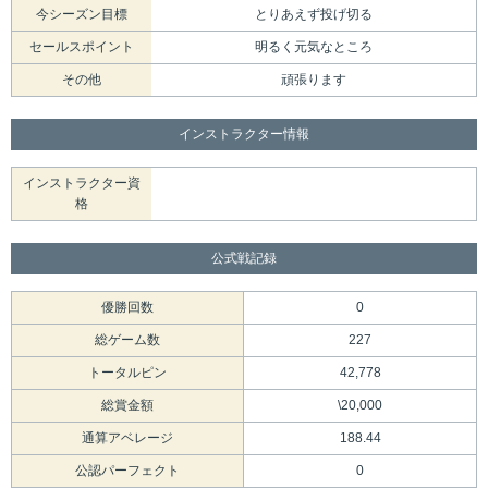
今シーズン目標
とりあえず投げ切る
セールスポイント
明るく元気なところ
その他
頑張ります
インストラクター情報
インストラクター資
格
公式戦記録
優勝回数
0
総ゲーム数
227
トータルピン
42,778
総賞金額
\20,000
通算アベレージ
188.44
公認パーフェクト
0