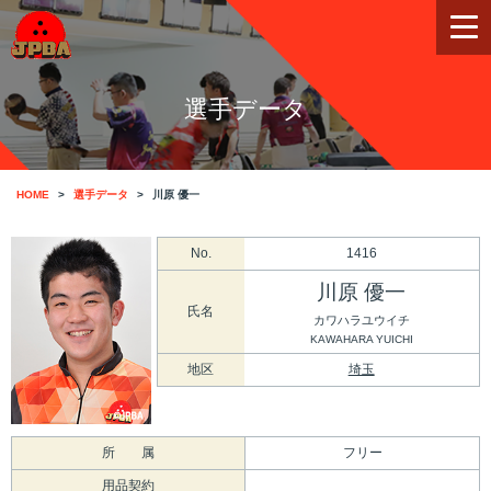
選手データ
HOME
選手データ
川原 優一
No.
1416
川原 優一
氏名
カワハラユウイチ
KAWAHARA YUICHI
地区
埼玉
所 属
フリー
用品契約