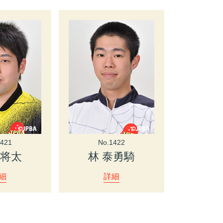
1421
No.1422
 将太
林 泰勇騎
細
詳細