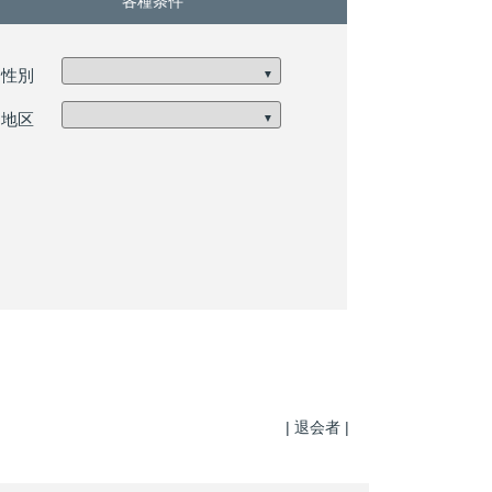
各種条件
性別
▼
地区
▼
| 退会者
|