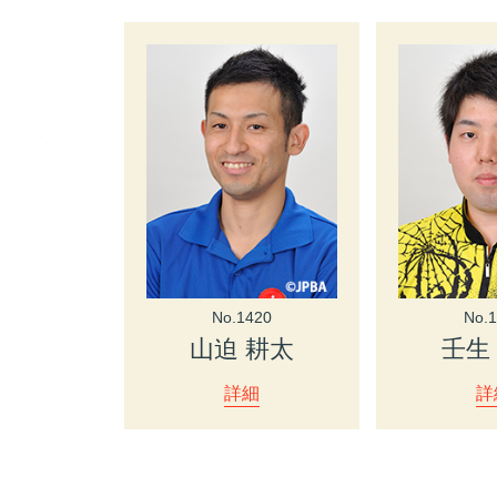
No.1420
No.
山迫 耕太
壬生
詳細
詳