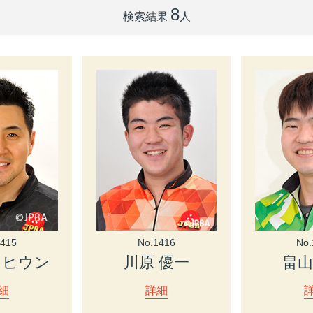
8
検索結果
人
1415
No.1416
No.
･ヒウン
川原 優一
畠山
細
詳細