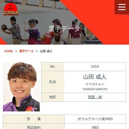
選手データ
HOME
選手データ
山田 成人
No.
1414
山田 成人
氏名
ヤマダナルト
YAMADA NARUTO
地区
関西・南
所 属
ボウルアロー八尾/ABS
用品契約
ABS