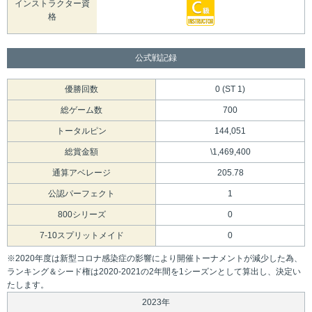
インストラクター資
格
公式戦記録
優勝回数
0 (ST 1)
総ゲーム数
700
トータルピン
144,051
総賞金額
\1,469,400
通算アベレージ
205.78
公認パーフェクト
1
800シリーズ
0
7-10スプリットメイド
0
※2020年度は新型コロナ感染症の影響により開催トーナメントが減少した為、
ランキング＆シード権は2020-2021の2年間を1シーズンとして算出し、決定い
たします。
2023年