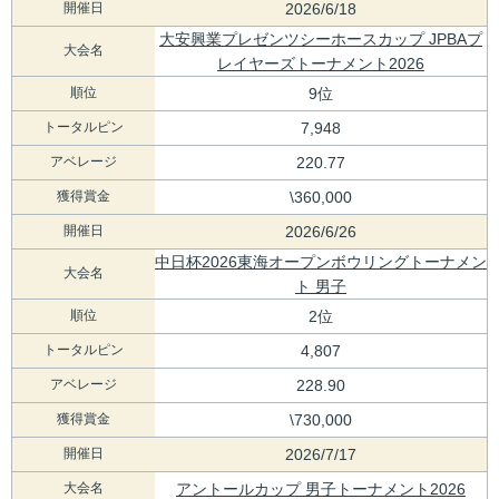
開催日
2026/6/18
大安興業プレゼンツシーホースカップ JPBAプ
大会名
レイヤーズトーナメント2026
順位
9位
トータルピン
7,948
アベレージ
220.77
獲得賞金
\360,000
開催日
2026/6/26
中日杯2026東海オープンボウリングトーナメン
大会名
ト 男子
順位
2位
トータルピン
4,807
アベレージ
228.90
獲得賞金
\730,000
開催日
2026/7/17
大会名
アントールカップ 男子トーナメント2026