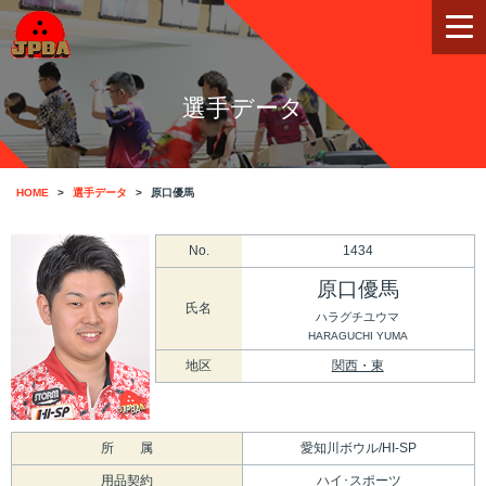
選手データ
HOME
選手データ
原口優馬
No.
1434
原口優馬
氏名
ハラグチユウマ
HARAGUCHI YUMA
地区
関西・東
所 属
愛知川ボウル/HI-SP
用品契約
ハイ･スポーツ