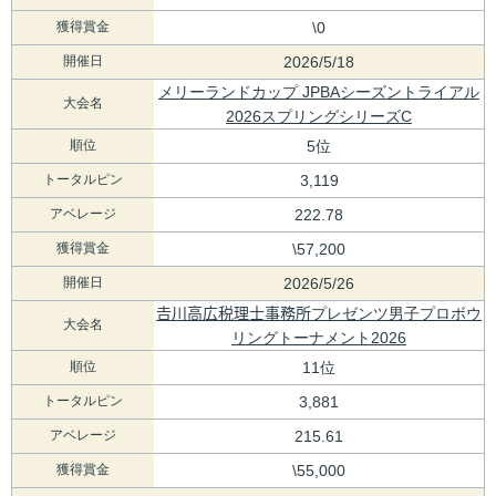
獲得賞金
\0
開催日
2026/5/18
メリーランドカップ JPBAシーズントライアル
大会名
2026スプリングシリーズC
順位
5位
トータルピン
3,119
アベレージ
222.78
獲得賞金
\57,200
開催日
2026/5/26
𠮷川高広税理士事務所プレゼンツ男子プロボウ
大会名
リングトーナメント2026
順位
11位
トータルピン
3,881
アベレージ
215.61
獲得賞金
\55,000