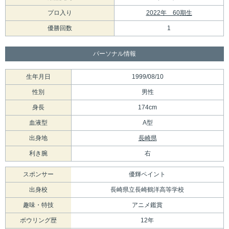
プロ入り
2022年 60期生
優勝回数
1
パーソナル情報
生年月日
1999/08/10
性別
男性
身長
174cm
血液型
A型
出身地
長崎県
利き腕
右
スポンサー
優輝ペイント
出身校
長崎県立長崎鶴洋高等学校
趣味・特技
アニメ鑑賞
ボウリング歴
12年