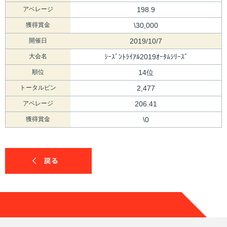
アベレージ
198.9
獲得賞金
\30,000
開催日
2019/10/7
大会名
ｼｰｽﾞﾝﾄﾗｲｱﾙ2019ｵｰﾀﾑｼﾘｰｽﾞ
順位
14位
トータルピン
2,477
アベレージ
206.41
獲得賞金
\0