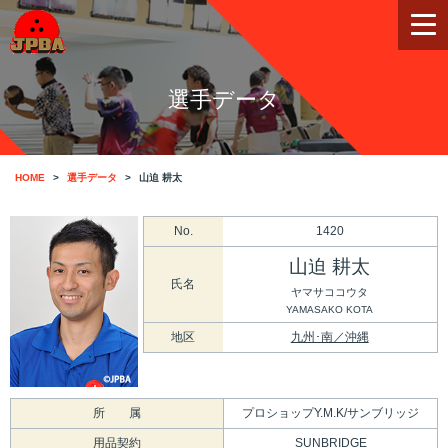
選手データ
HOME
選手データ
山迫 耕太
No.
1420
山迫 耕太
氏名
ヤマサココウタ
YAMASAKO KOTA
地区
九州･南／沖縄
所 属
プロショップY.M.K/サンブリッジ
用品契約
SUNBRIDGE