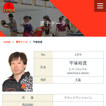
選手データ
HOME
選手データ
平塚裕貴
No.
1374
平塚裕貴
氏名
ヒラツカヒロキ
HIRATSUKA HIROKI
地区
千葉
所 属
ラウンドワンジャパン
用品契約