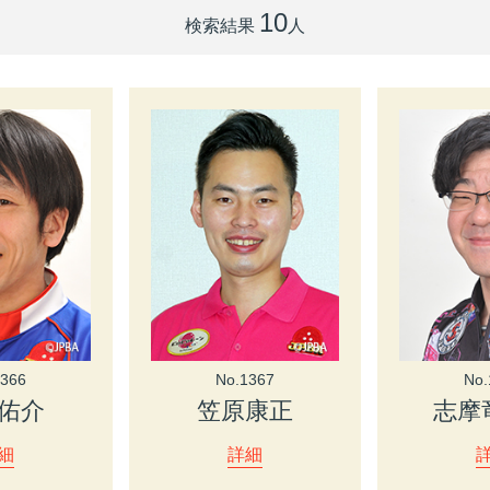
10
検索結果
人
1366
No.1367
No.
佑介
笠原康正
志摩
細
詳細