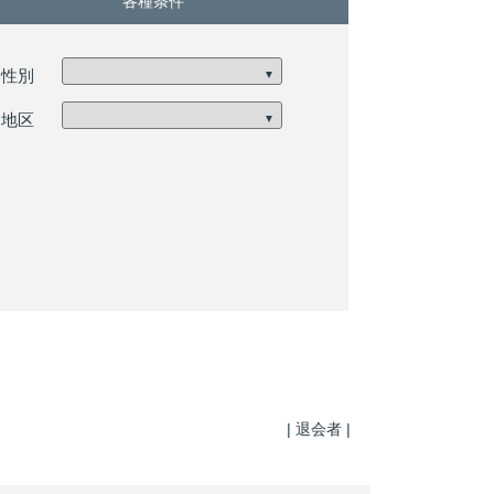
各種条件
性別
▼
地区
▼
| 退会者
|