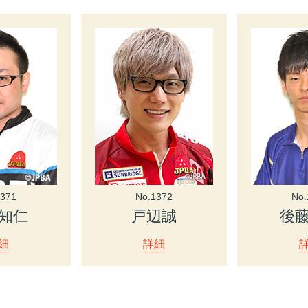
1371
No.1372
No.
知仁
戸辺誠
後
細
詳細