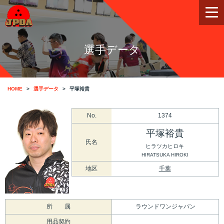
選手データ
HOME
選手データ
平塚裕貴
No.
1374
平塚裕貴
氏名
ヒラツカヒロキ
HIRATSUKA HIROKI
地区
千葉
所 属
ラウンドワンジャパン
用品契約