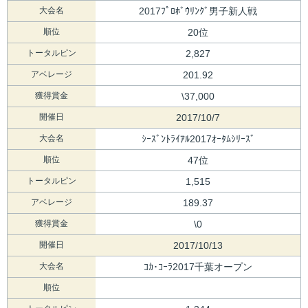
大会名
2017ﾌﾟﾛﾎﾞｳﾘﾝｸﾞ男子新人戦
順位
20位
トータルピン
2,827
アベレージ
201.92
獲得賞金
\37,000
開催日
2017/10/7
大会名
ｼｰｽﾞﾝﾄﾗｲｱﾙ2017ｵｰﾀﾑｼﾘｰｽﾞ
順位
47位
トータルピン
1,515
アベレージ
189.37
獲得賞金
\0
開催日
2017/10/13
大会名
ｺｶ･ｺｰﾗ2017千葉オープン
順位