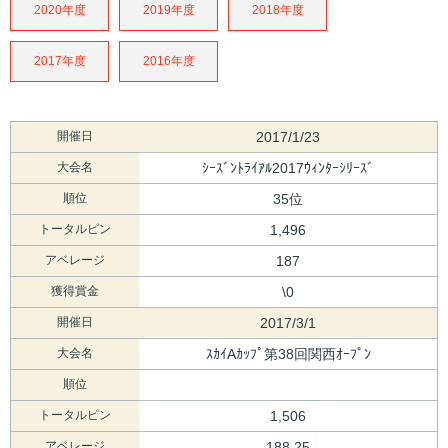
2020年度
2019年度
2018年度
2017年度
2016年度
開催日
2017/1/23
大会名
ｼｰｽﾞﾝﾄﾗｲｱﾙ2017ｳｨﾝﾀｰｼﾘｰｽﾞ
順位
35位
トータルピン
1,496
アベレージ
187
獲得賞金
\0
開催日
2017/3/1
大会名
ｽｶｲAｶｯﾌﾟ第38回関西ｵｰﾌﾟﾝ
順位
トータルピン
1,506
アベレージ
188.25