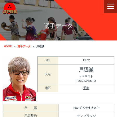
選手データ
HOME
選手データ
戸辺誠
No.
1372
戸辺誠
氏名
トベマコト
TOBE MAKOTO
地区
千葉
所 属
ｱﾐｭｰｽﾞﾒﾝﾄｼﾃｨﾗｸｿﾞｰ
用品契約
サンブリッジ