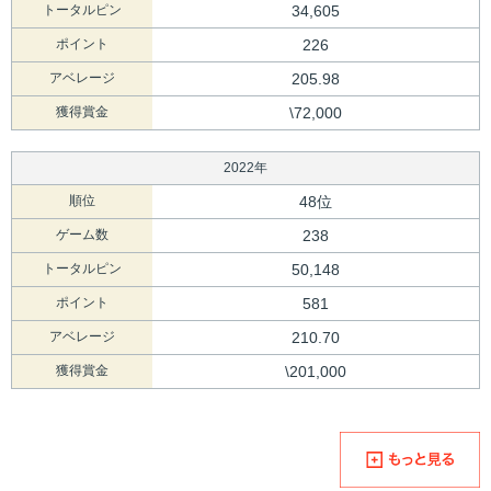
トータルピン
34,605
ポイント
226
アベレージ
205.98
獲得賞金
\72,000
2022年
順位
48位
ゲーム数
238
トータルピン
50,148
ポイント
581
アベレージ
210.70
獲得賞金
\201,000