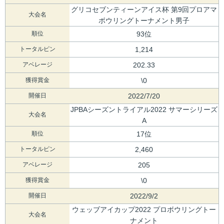
グリコセブンティーンアイス杯 第9回プロアマ
大会名
ボウリングトーナメント男子
順位
93位
トータルピン
1,214
アベレージ
202.33
獲得賞金
\0
開催日
2022/7/20
JPBAシーズントライアル2022 サマーシリーズ
大会名
A
順位
17位
トータルピン
2,460
アベレージ
205
獲得賞金
\0
開催日
2022/9/2
ウェッブアイカップ2022 プロボウリングトー
大会名
ナメント