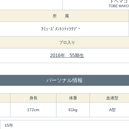
トベマコ
TOBE MAKO
所 属
ｱﾐｭｰｽﾞﾒﾝﾄｼﾃｨﾗｸｿﾞｰ
プロ入り
2016年 55期生
パーソナル情報
身長
体重
血液型
172cm
61kg
A型
15年