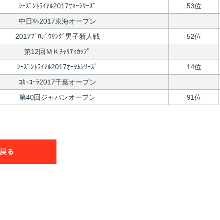
ｼｰｽﾞﾝﾄﾗｲｱﾙ2017ｻﾏｰｼﾘｰｽﾞ
53位
中日杯2017東海オープン
2017ﾌﾟﾛﾎﾞｳﾘﾝｸﾞ男子新人戦
52位
第12回ＭＫﾁｬﾘﾃｨｶｯﾌﾟ
ｼｰｽﾞﾝﾄﾗｲｱﾙ2017ｵｰﾀﾑｼﾘｰｽﾞ
14位
ｺｶ･ｺｰﾗ2017千葉オープン
第40回ジャパンオープン
91位