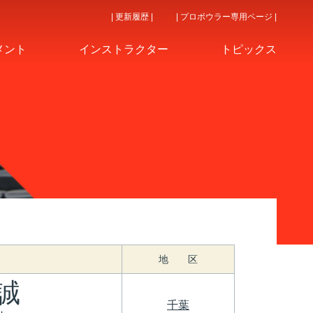
| 更新履歴 |
| プロボウラー専用ページ |
メント
インストラクター
トピックス
地 区
誠
千葉