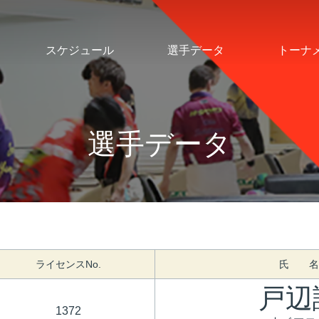
スケジュール
選手データ
トーナ
選手データ
ライセンスNo.
氏 名
戸辺
1372