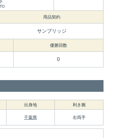
ト
TO
用品契約
サンブリッジ
優勝回数
0
出身地
利き腕
千葉県
右両手