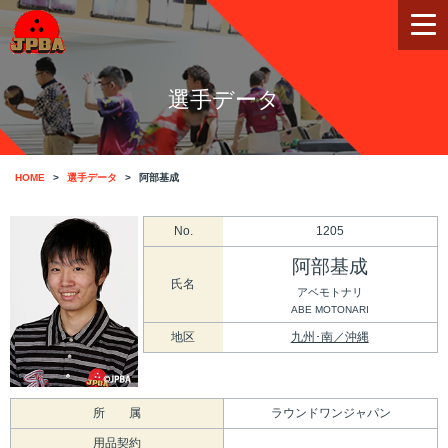
選手データ
HOME
選手データ
阿部基成
No.
1205
阿部基成
氏名
アベモトナリ
ABE MOTONARI
地区
九州･南／沖縄
所 属
ラウンドワンジャパン
用品契約