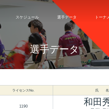
スケジュール
選手データ
トーナ
選手データ
ライセンスNo.
氏 名
和田
1190