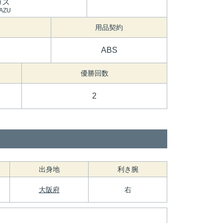
カズ
AZU
用品契約
ABS
優勝回数
2
出身地
利き腕
大阪府
右