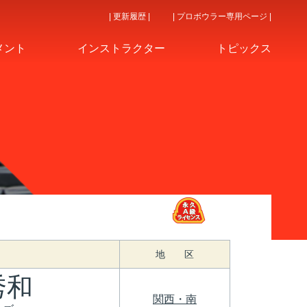
| 更新履歴 |
| プロボウラー専用ページ |
メント
インストラクター
トピックス
地 区
秀和
関西・南