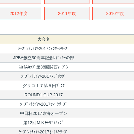
2012年度
2011年度
2010年度
大会名
ｼｰｽﾞﾝﾄﾗｲｱﾙ2017ｳｨﾝﾀｰｼﾘｰｽﾞ
JPBA創立50周年記念ﾚｷﾞｭﾗｰの部
ｽｶｲAｶｯﾌﾟ第38回関西ｵｰﾌﾟﾝ
ｼｰｽﾞﾝﾄﾗｲｱﾙ2017ｽﾌﾟﾘﾝｸﾞ
グリコ１７第５回ﾌﾟﾛﾏ
ROUND1 CUP 2017
ｼｰｽﾞﾝﾄﾗｲｱﾙ2017ｻﾏｰｼﾘｰｽﾞ
中日杯2017東海オープン
第12回ＭＫﾁｬﾘﾃｨｶｯﾌﾟ
ｼｰｽﾞﾝﾄﾗｲｱﾙ2017ｵｰﾀﾑｼﾘｰｽﾞ