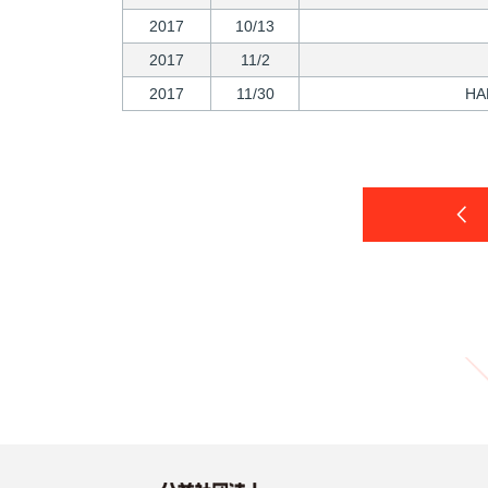
2017
10/13
2017
11/2
2017
11/30
H