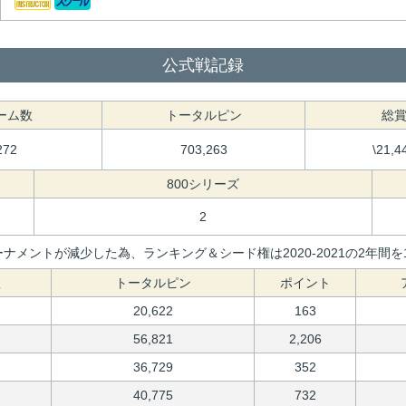
公式戦記録
ーム数
トータルピン
総
272
703,263
\21,4
800シリーズ
2
ナメントが減少した為、ランキング＆シード権は2020-2021の2年
数
トータルピン
ポイント
20,622
163
56,821
2,206
36,729
352
40,775
732