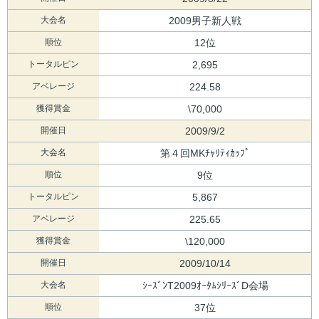
大会名
2009男子新人戦
順位
12位
トータルピン
2,695
アベレージ
224.58
獲得賞金
\70,000
開催日
2009/9/2
大会名
第４回MKﾁｬﾘﾃｨｶｯﾌﾟ
順位
9位
トータルピン
5,867
アベレージ
225.65
獲得賞金
\120,000
開催日
2009/10/14
大会名
ｼｰｽﾞﾝT2009ｵｰﾀﾑｼﾘｰｽﾞD会場
順位
37位