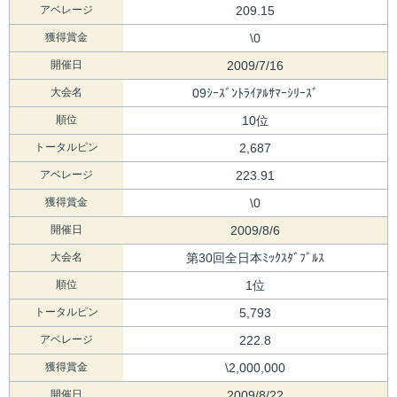
アベレージ
209.15
獲得賞金
\0
開催日
2009/7/16
大会名
09ｼｰｽﾞﾝﾄﾗｲｱﾙｻﾏｰｼﾘｰｽﾞ
順位
10位
トータルピン
2,687
アベレージ
223.91
獲得賞金
\0
開催日
2009/8/6
大会名
第30回全日本ﾐｯｸｽﾀﾞﾌﾞﾙｽ
順位
1位
トータルピン
5,793
アベレージ
222.8
獲得賞金
\2,000,000
開催日
2009/8/22