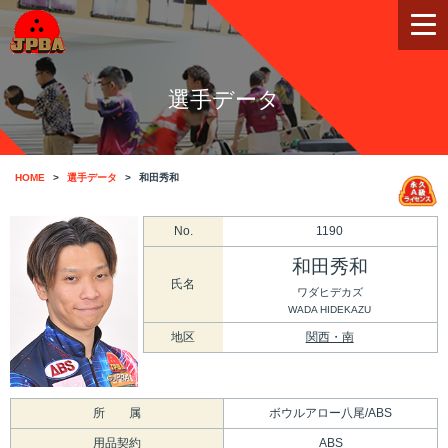
選手データ
HOME
選手データ
和田秀和
No.
1190
和田秀和
氏名
ワダヒデカズ
WADA HIDEKAZU
地区
関西・南
所 属
ボウルアロー八尾/ABS
用品契約
ABS