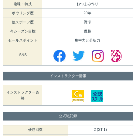
趣味・特技
おつまみ作り
ボウリング歴
20年
他スポーツ歴
野球
今シーズン目標
優勝
セールスポイント
集中力と分析力
SNS
インストラクター情報
インストラクター資
格
公式戦記録
優勝回数
2 (ST 1)