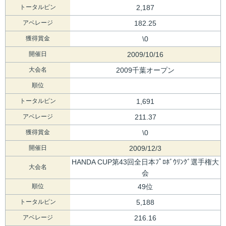
トータルピン
2,187
アベレージ
182.25
獲得賞金
\0
開催日
2009/10/16
大会名
2009千葉オープン
順位
トータルピン
1,691
アベレージ
211.37
獲得賞金
\0
開催日
2009/12/3
HANDA CUP第43回全日本ﾌﾟﾛﾎﾞｳﾘﾝｸﾞ選手権大
大会名
会
順位
49位
トータルピン
5,188
アベレージ
216.16