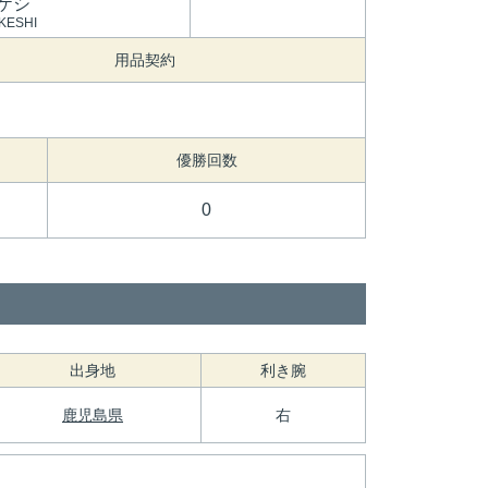
ケシ
KESHI
用品契約
優勝回数
0
出身地
利き腕
鹿児島県
右