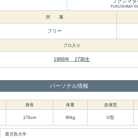
フクシマタ
FUKUSHIMA TA
所 属
フリー
プロ入り
1988年 27期生
パーソナル情報
身長
体重
血液型
176cm
80kg
O型
鹿児島大学