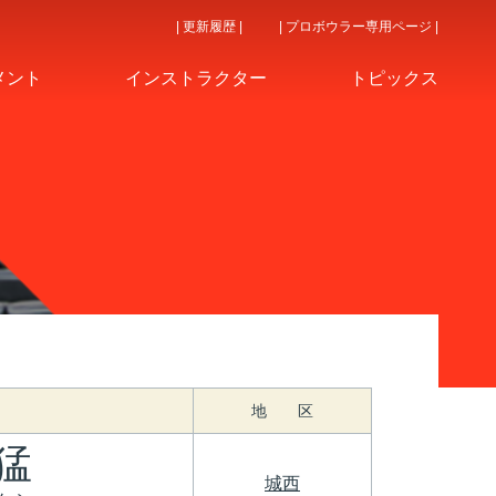
| 更新履歴 |
| プロボウラー専用ページ |
メント
インストラクター
トピックス
地 区
猛
城西