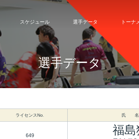
スケジュール
選手データ
トーナ
選手データ
ライセンスNo.
氏 名
福島
649