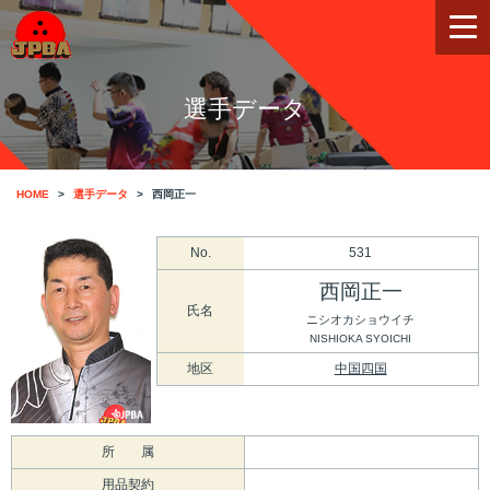
選手データ
HOME
選手データ
西岡正一
No.
531
西岡正一
氏名
ニシオカショウイチ
NISHIOKA SYOICHI
地区
中国四国
所 属
用品契約