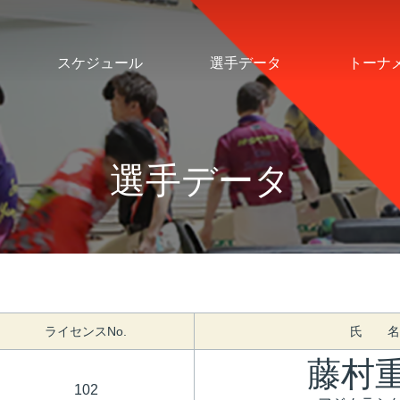
スケジュール
選手データ
トーナ
選手データ
ライセンスNo.
氏 名
藤村
102