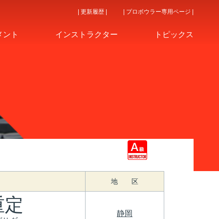
| 更新履歴 |
| プロボウラー専用ページ |
メント
インストラクター
トピックス
地 区
重定
静岡