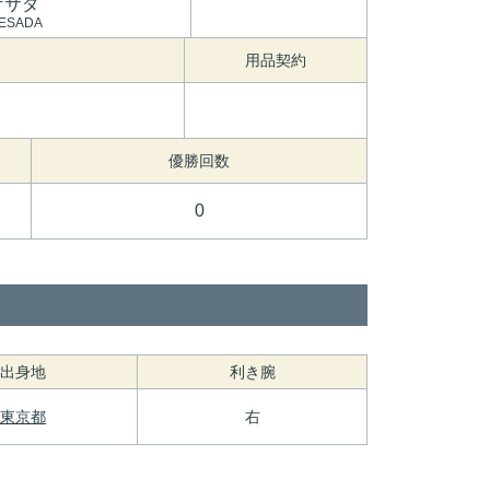
ゲサダ
GESADA
用品契約
優勝回数
0
出身地
利き腕
東京都
右