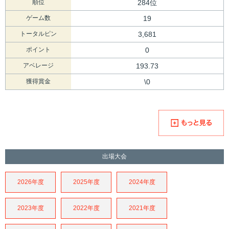
順位
284位
ゲーム数
19
トータルピン
3,681
ポイント
0
アベレージ
193.73
獲得賞金
\0
出場大会
2026年度
2025年度
2024年度
2023年度
2022年度
2021年度