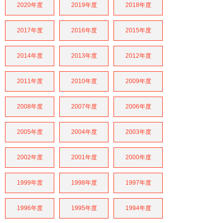
2020年度
2019年度
2018年度
2017年度
2016年度
2015年度
2014年度
2013年度
2012年度
2011年度
2010年度
2009年度
2008年度
2007年度
2006年度
2005年度
2004年度
2003年度
2002年度
2001年度
2000年度
1999年度
1998年度
1997年度
1996年度
1995年度
1994年度