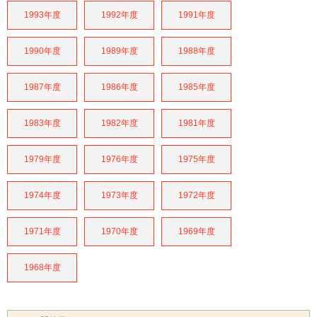
1993年度
1992年度
1991年度
1990年度
1989年度
1988年度
1987年度
1986年度
1985年度
1983年度
1982年度
1981年度
1979年度
1976年度
1975年度
1974年度
1973年度
1972年度
1971年度
1970年度
1969年度
1968年度