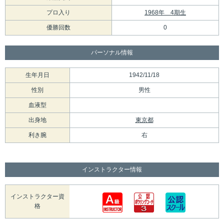
プロ入り
1968年 4期生
優勝回数
0
パーソナル情報
生年月日
1942/11/18
性別
男性
血液型
出身地
東京都
利き腕
右
インストラクター情報
インストラクター資
格