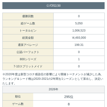
公式戦記録
優勝回数
0
総ゲーム数
5,050
トータルピン
1,006,523
総賞金額
\4,493,000
通算アベレージ
199.31
公認パーフェクト
0
800シリーズ
1
7-10スプリットメイド
0
※2020年度は新型コロナ感染症の影響により開催トーナメントが減少した為、
ランキング＆シード権は2020-2021の2年間を1シーズンとして算出し、決定い
たします。
2026年
順位
295位
ゲーム数
8