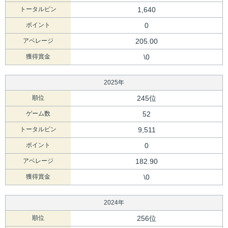
トータルピン
1,640
ポイント
0
アベレージ
205.00
獲得賞金
\0
2025年
順位
245位
ゲーム数
52
トータルピン
9,511
ポイント
0
アベレージ
182.90
獲得賞金
\0
2024年
順位
256位