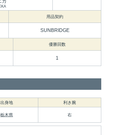
エカ
EKA
用品契約
SUNBRIDGE
優勝回数
1
出身地
利き腕
栃木県
右