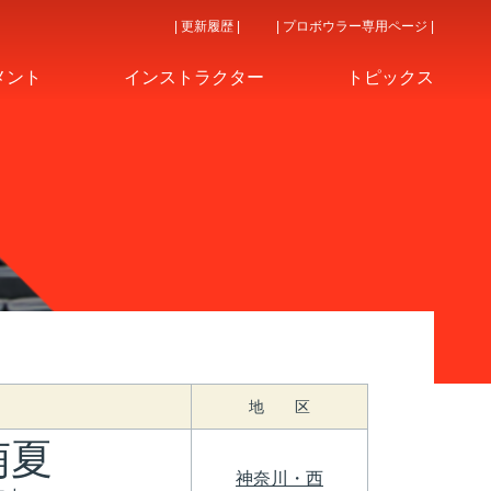
| 更新履歴 |
| プロボウラー専用ページ |
メント
インストラクター
トピックス
地 区
萌夏
神奈川・西