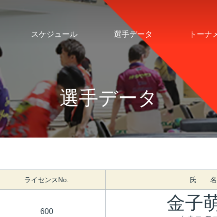
スケジュール
選手データ
トーナ
選手データ
ライセンスNo.
氏 名
金子
600