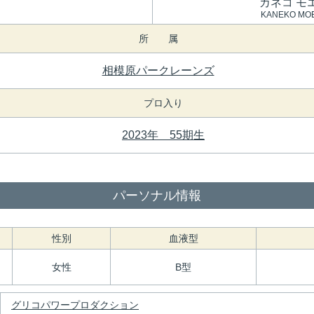
カネコ モ
KANEKO MO
所 属
相模原パークレーンズ
プロ入り
2023年 55期生
パーソナル情報
性別
血液型
女性
B型
グリコパワープロダクション