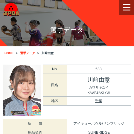
選手データ
HOME
選手データ
川﨑由意
No.
533
川﨑由意
氏名
カワサキユイ
KAWASAKI YUI
地区
千葉
所 属
アイキョーボウル/サンブリッジ
用品契約
SUNBRIDGE