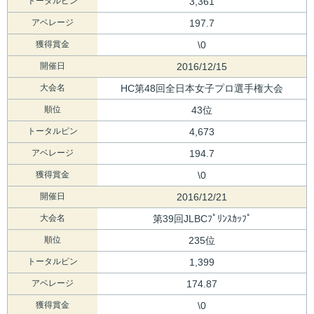
トータルピン
3,361
アベレージ
197.7
獲得賞金
\0
開催日
2016/12/15
大会名
HC第48回全日本女子プロ選手権大会
順位
43位
トータルピン
4,673
アベレージ
194.7
獲得賞金
\0
開催日
2016/12/21
大会名
第39回JLBCﾌﾟﾘﾝｽｶｯﾌﾟ
順位
235位
トータルピン
1,399
アベレージ
174.87
獲得賞金
\0