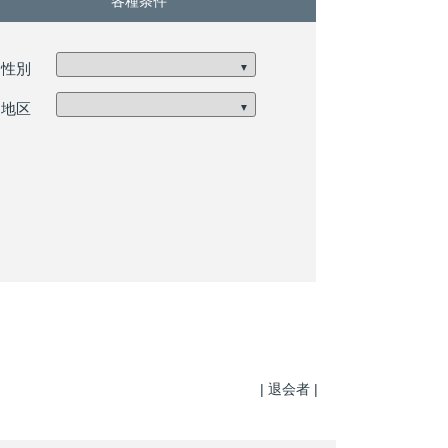
各種条件
性別
▼
地区
▼
| 退会者
|