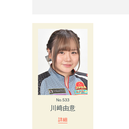
No.533
川﨑由意
詳細