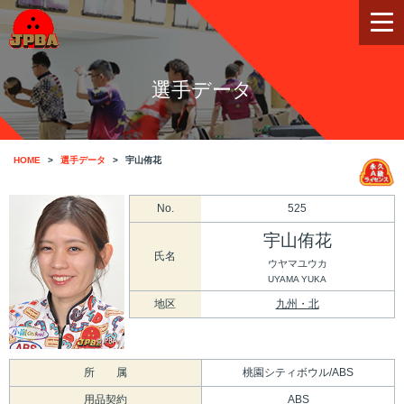
選手データ
HOME
選手データ
宇山侑花
No.
525
宇山侑花
氏名
ウヤマユウカ
UYAMA YUKA
地区
九州・北
所 属
桃園シティボウル/ABS
用品契約
ABS