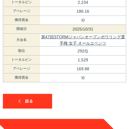
トータルピン
2,234
アベレージ
186.16
獲得賞金
\0
開催日
2025/10/31
第47回STORMジャパンオープンボウリング選
大会名
手権 女子 オールエベンツ
順位
292位
トータルピン
1,529
アベレージ
169.88
獲得賞金
\0