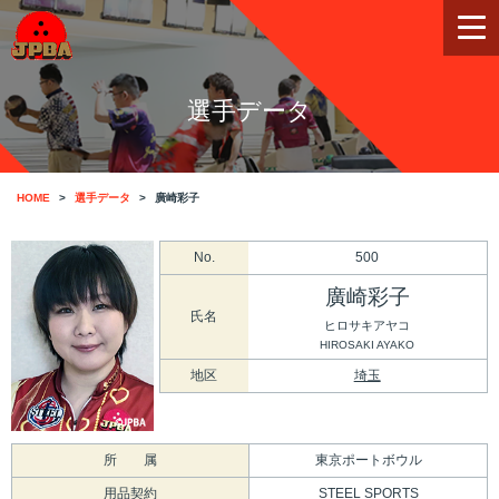
選手データ
HOME
選手データ
廣崎彩子
No.
500
廣崎彩子
氏名
ヒロサキアヤコ
HIROSAKI AYAKO
地区
埼玉
所 属
東京ポートボウル
用品契約
STEEL SPORTS