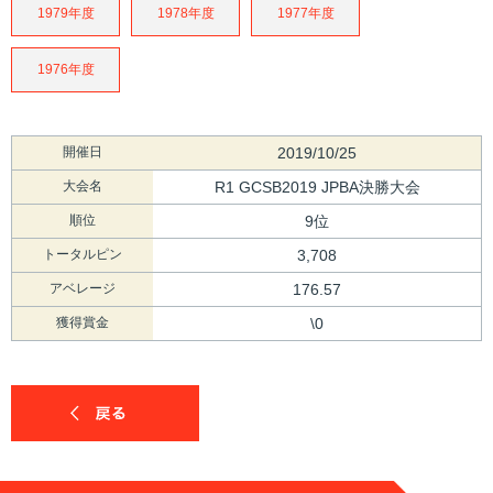
1979年度
1978年度
1977年度
1976年度
開催日
2019/10/25
大会名
R1 GCSB2019 JPBA決勝大会
順位
9位
トータルピン
3,708
アベレージ
176.57
獲得賞金
\0