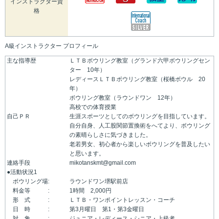
インストラクター資
格
A級インストラクター プロフィール
主な指導歴
ＬＴＢボウリング教室（グランド六甲ボウリングセン
ター 10年）
レディースＬＴＢボウリング教室（桜橋ボウル 20
年）
ボウリング教室（ラウンドワン 12年）
高校での体育授業
自己ＰＲ
生涯スポーツとしてのボウリングを目指しています。
自分自身、人工股関節置換術をへてより、ボウリング
の素晴らしさに気づきました。
老若男女、初心者から楽しいボウリングを普及したい
と思います。
連絡手段
mikotanskmt@gmail.com
●活動状況1
ボウリング場:
ラウンドワン堺駅前店
料金等 :
1時間 2,000円
形 式 :
ＬＴＢ・ワンポイントレッスン・コーチ
日 時 :
第3月曜日 第1・第3金曜日
対 象 :
ジュニア・レディース・シニア・上級者