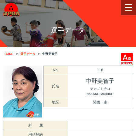
選手データ
HOME
選手データ
中野美智子
No.
118
中野美智子
氏名
ナカノミチコ
NAKANO MICHIKO
地区
関西・南
所 属
用品契約