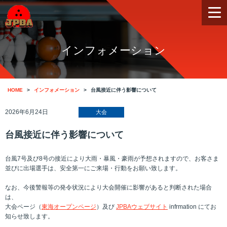
インフォメーション
HOME
インフォメーション
台風接近に伴う影響について
2026年6月24日
大会
台風接近に伴う影響について
台風7号及び8号の接近により大雨・暴風・豪雨が予想されますので、お客さま
並びに出場選手は、安全第一にご来場・行動をお願い致します。
なお、今後警報等の発令状況により大会開催に影響があると判断された場合
は、
大会ページ（
東海オープンページ
）及び
JPBAウェブサイト
infrmation にてお
知らせ致します。