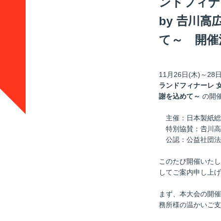
ンドフィナー
by 𠮷川
て～ 開催
11月26日(木)～
ランドフィナーレ 女
謝を込めて～
の開
主催：日本製紙総
特別協賛：𠮷川高
公認：公益社団法人
このたび開催いたし
してご案内申し上げ
まず、本大会の開催
務所様の温かいご支