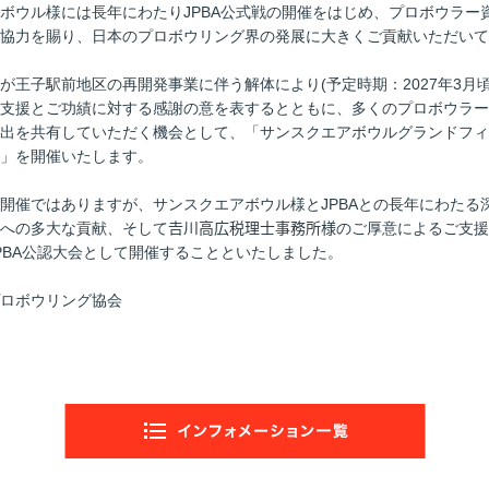
ボウル様には長年にわたりJPBA公式戦の開催をはじめ、プロボウラー
協力を賜り、日本のプロボウリング界の発展に大きくご貢献いただいて
が王子駅前地区の再開発事業に伴う解体により(予定時期：2027年3月
支援とご功績に対する感謝の意を表するとともに、多くのプロボウラー
出を共有していただく機会として、「サンスクエアボウルグランドフィ
」を開催いたします。
開催ではありますが、サンスクエアボウル様とJPBAとの長年にわたる
への多大な貢献、そして𠮷川高広税理士事務所様のご厚意によるご支
PBA公認大会として開催することといたしました。
ロボウリング協会