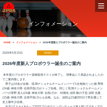
インフォメーション
HOME
インフォメーション
2026年度新人プロボウラー誕生のご案内
2026年5月15日
NEWS
2026年度新人プロボウラー誕生のご案内
本年度のプロボウラー資格取得テストが終了し、理事会にて承認されましたの
でご案内致します。
男子は10名が合格、現JBナショナルチームメンバーで1次免除だった畑 秀明
(24歳･神奈川県･右両手投げ)がトップ合格。同じく現JBナショナルチームメン
バーの菅野 直人(24歳･神奈川県･右投げ)や、40期生 須田 毅の子息 須田 光翼
(15歳･神奈川県･左両手投げ)らも合格。なお、須田は15歳355日で男女通じて
史上最年少合格。
女子は｢スカイAカップ2025プロボウリングレディース新人戦｣アマチュアの