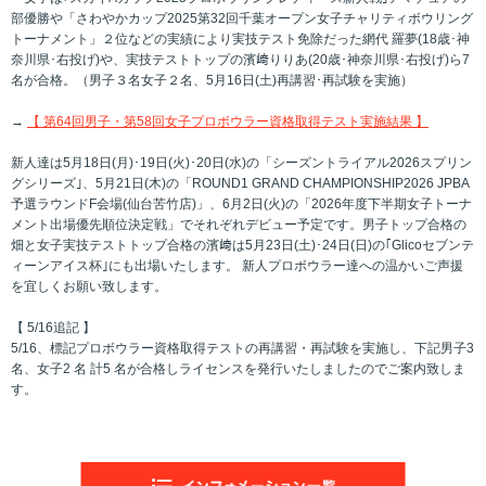
部優勝や「さわやかカップ2025第32回千葉オープン女子チャリティボウリング
トーナメント」２位などの実績により実技テスト免除だった網代 羅夢(18歳･神
奈川県･右投げ)や、実技テストトップの濱﨑りりあ(20歳･神奈川県･右投げ)ら7
名が合格。（男子３名女子２名、5月16日(土)再講習･再試験を実施）
→
【 第64回男子・第58回女子プロボウラー資格取得テスト実施結果 】
新人達は5月18日(月)･19日(火)･20日(水)の「シーズントライアル2026スプリン
グシリーズ｣、5月21日(木)の「ROUND1 GRAND CHAMPIONSHIP2026 JPBA
予選ラウンドF会場(仙台苦竹店)」、6月2日(火)の「2026年度下半期女子トーナ
メント出場優先順位決定戦」でそれぞれデビュー予定です。男子トップ合格の
畑と女子実技テストトップ合格の濱﨑は5月23日(土)･24日(日)の｢Glicoセブンテ
ィーンアイス杯｣にも出場いたします。 新人プロボウラー達への温かいご声援
を宜しくお願い致します。
【 5/16追記 】
5/16、標記プロボウラー資格取得テストの再講習・再試験を実施し、下記男子3
名、女子2 名 計5 名が合格しライセンスを発行いたしましたのでご案内致しま
す。