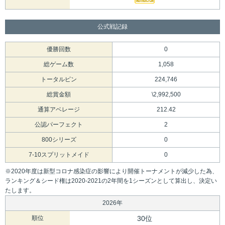
公式戦記録
優勝回数
0
総ゲーム数
1,058
トータルピン
224,746
総賞金額
\2,992,500
通算アベレージ
212.42
公認パーフェクト
2
800シリーズ
0
7-10スプリットメイド
0
※2020年度は新型コロナ感染症の影響により開催トーナメントが減少した為、
ランキング＆シード権は2020-2021の2年間を1シーズンとして算出し、決定い
たします。
2026年
順位
30位