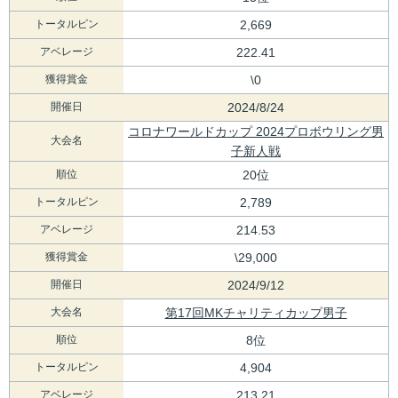
トータルピン
2,669
アベレージ
222.41
獲得賞金
\0
開催日
2024/8/24
コロナワールドカップ 2024プロボウリング男
大会名
子新人戦
順位
20位
トータルピン
2,789
アベレージ
214.53
獲得賞金
\29,000
開催日
2024/9/12
大会名
第17回MKチャリティカップ男子
順位
8位
トータルピン
4,904
アベレージ
213.21