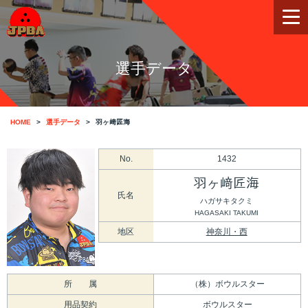
選手データ
HOME
選手データ
羽ヶ﨑匠海
No.
1432
羽ヶ﨑匠海
氏名
ハガサキタクミ
HAGASAKI TAKUMI
地区
神奈川・西
所 属
（株）ボウルスター
用品契約
ボウルスター