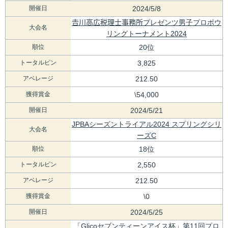
開催日
2024/5/8
𠮷川高広税理士事務所プレゼンツ男子プロボウ
大会名
リングトーナメント2024
順位
20位
トータルピン
3,825
アベレージ
212.50
獲得賞金
\54,000
開催日
2024/5/21
JPBAシーズントライアル2024 スプリングシリ
大会名
ーズC
順位
18位
トータルピン
2,550
アベレージ
212.50
獲得賞金
\0
開催日
2024/5/25
「Glicoセブンティーンアイス杯」第11回プロ