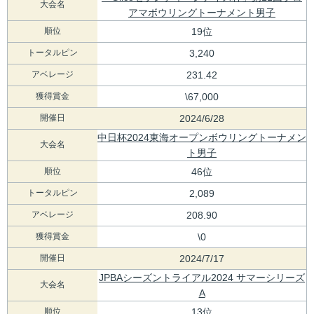
大会名
アマボウリングトーナメント男子
順位
19位
トータルピン
3,240
アベレージ
231.42
獲得賞金
\67,000
開催日
2024/6/28
中日杯2024東海オープンボウリングトーナメン
大会名
ト男子
順位
46位
トータルピン
2,089
アベレージ
208.90
獲得賞金
\0
開催日
2024/7/17
JPBAシーズントライアル2024 サマーシリーズ
大会名
A
順位
13位