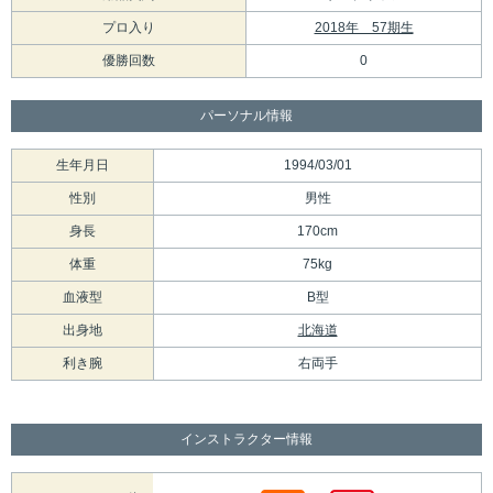
プロ入り
2018年 57期生
優勝回数
0
パーソナル情報
生年月日
1994/03/01
性別
男性
身長
170cm
体重
75kg
血液型
B型
出身地
北海道
利き腕
右両手
インストラクター情報