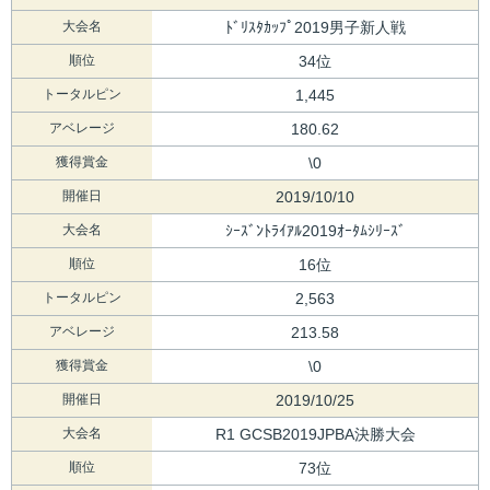
大会名
ﾄﾞﾘｽﾀｶｯﾌﾟ2019男子新人戦
順位
34位
トータルピン
1,445
アベレージ
180.62
獲得賞金
\0
開催日
2019/10/10
大会名
ｼｰｽﾞﾝﾄﾗｲｱﾙ2019ｵｰﾀﾑｼﾘｰｽﾞ
順位
16位
トータルピン
2,563
アベレージ
213.58
獲得賞金
\0
開催日
2019/10/25
大会名
R1 GCSB2019JPBA決勝大会
順位
73位