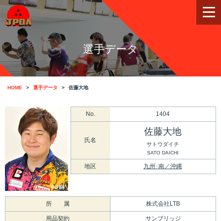
選手データ
HOME
選手データ
佐藤大地
No.
1404
佐藤大地
氏名
サトウダイチ
SATO DAICHI
地区
九州･南／沖縄
所 属
株式会社LTB
用品契約
サンブリッジ