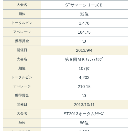
大会名
STサマーシリーズＢ
順位
92位
トータルピン
1,478
アベレージ
184.75
獲得賞金
\0
開催日
2013/9/4
大会名
第８回ＭＫﾁｬﾘﾃｨｶｯﾌﾟ
順位
107位
トータルピン
4,203
アベレージ
210.15
獲得賞金
\0
開催日
2013/10/11
大会名
ST2013オータムｼﾘｰｽﾞ
順位
86位