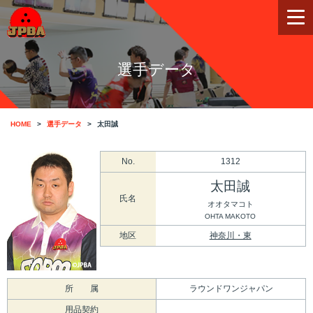
選手データ
HOME
選手データ
太田誠
No.
1312
太田誠
氏名
オオタマコト
OHTA MAKOTO
地区
神奈川・東
所 属
ラウンドワンジャパン
用品契約