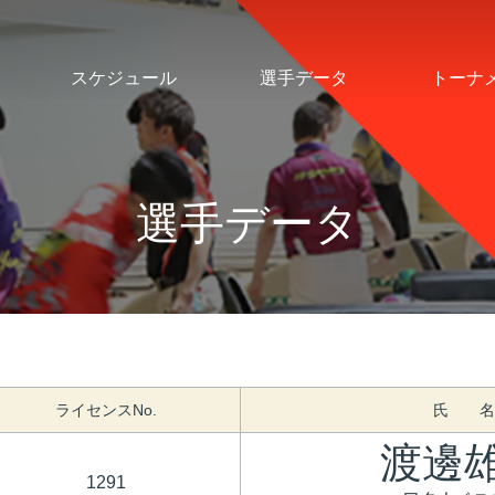
スケジュール
選手データ
トーナ
選手データ
ライセンスNo.
氏 名
渡邊
1291