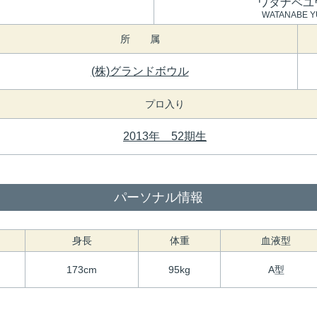
ワタナベユ
WATANABE Y
所 属
(株)グランドボウル
プロ入り
2013年 52期生
パーソナル情報
身長
体重
血液型
173cm
95kg
A型