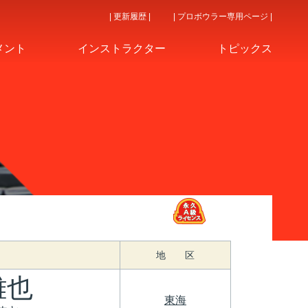
| 更新履歴 |
| プロボウラー専用ページ |
メント
インストラクター
トピックス
地 区
雄也
東海