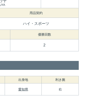
ウヤ
UYA
用品契約
ハイ・スポーツ
優勝回数
2
出身地
利き腕
愛知県
右