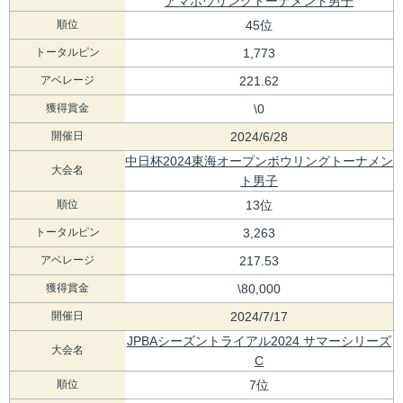
アマボウリングトーナメント男子
順位
45位
トータルピン
1,773
アベレージ
221.62
獲得賞金
\0
開催日
2024/6/28
中日杯2024東海オープンボウリングトーナメン
大会名
ト男子
順位
13位
トータルピン
3,263
アベレージ
217.53
獲得賞金
\80,000
開催日
2024/7/17
JPBAシーズントライアル2024 サマーシリーズ
大会名
C
順位
7位