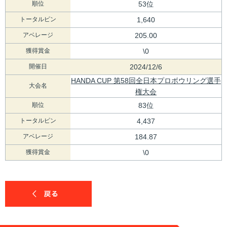
順位
53位
トータルピン
1,640
アベレージ
205.00
獲得賞金
\0
開催日
2024/12/6
HANDA CUP 第58回全日本プロボウリング選手
大会名
権大会
順位
83位
トータルピン
4,437
アベレージ
184.87
獲得賞金
\0