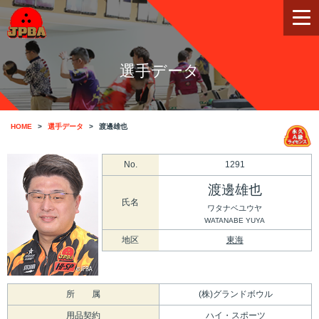
選手データ
HOME
選手データ
渡邊雄也
No.
1291
渡邊雄也
氏名
ワタナベユウヤ
WATANABE YUYA
地区
東海
所 属
(株)グランドボウル
用品契約
ハイ・スポーツ