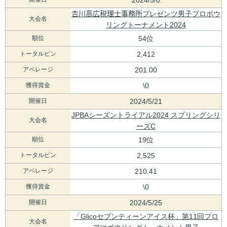
𠮷川高広税理士事務所プレゼンツ男子プロボウ
大会名
リングトーナメント2024
順位
54位
トータルピン
2,412
アベレージ
201.00
獲得賞金
\0
開催日
2024/5/21
JPBAシーズントライアル2024 スプリングシリ
大会名
ーズC
順位
19位
トータルピン
2,525
アベレージ
210.41
獲得賞金
\0
開催日
2024/5/25
「Glicoセブンティーンアイス杯」第11回プロ
大会名