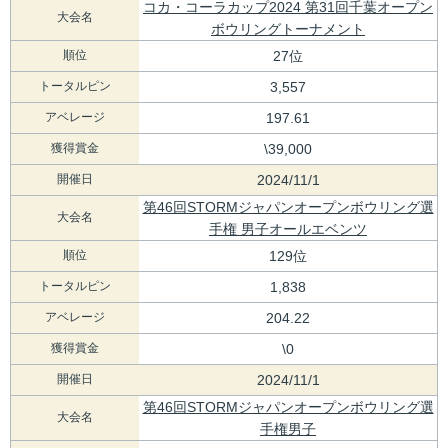
コカ・コーラカップ2024 第31回千葉オープン
大会名
ボウリングトーナメント
順位
27位
トータルピン
3,557
アベレージ
197.61
獲得賞金
\39,000
開催日
2024/11/1
第46回STORMジャパンオープンボウリング選
大会名
手権 男子オールエベンツ
順位
129位
トータルピン
1,838
アベレージ
204.22
獲得賞金
\0
開催日
2024/11/1
第46回STORMジャパンオープンボウリング選
大会名
手権男子