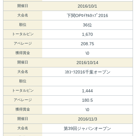
開催日
2016/10/1
大会名
下関OPﾛｲﾔﾙｶｯﾌﾟ2016
順位
36位
トータルピン
1,670
アベレージ
208.75
獲得賞金
\0
開催日
2016/10/14
大会名
ｺｶｺｰﾗ2016千葉オープン
順位
トータルピン
1,444
アベレージ
180.5
獲得賞金
\0
開催日
2016/11/3
大会名
第39回ジャパンオープン