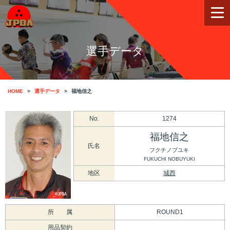
選手データ
HOME
選手データ
福地信之
No.
1274
福地信之
氏名
フクチノブユキ
FUKUCHI NOBUYUKI
地区
城西
所 属
ROUND1
用品契約