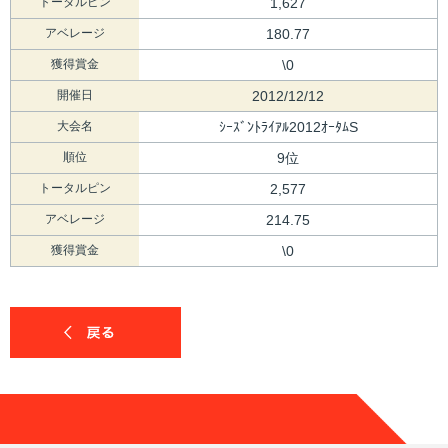
トータルピン
1,627
アベレージ
180.77
獲得賞金
\0
開催日
2012/12/12
大会名
ｼｰｽﾞﾝﾄﾗｲｱﾙ2012ｵｰﾀﾑS
順位
9位
トータルピン
2,577
アベレージ
214.75
獲得賞金
\0