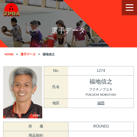
選手データ
HOME
選手データ
福地信之
No.
1274
福地信之
氏名
フクチノブユキ
FUKUCHI NOBUYUKI
地区
城西
所 属
ROUND1
用品契約