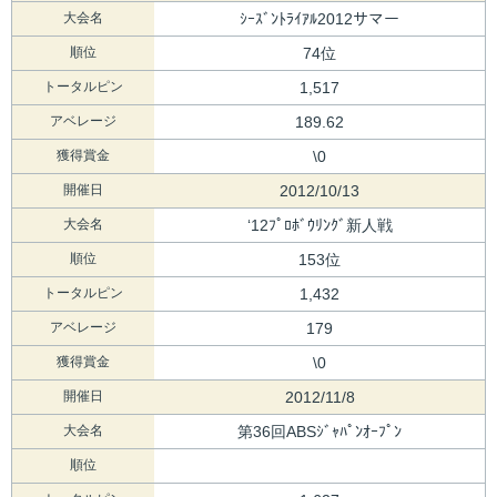
大会名
ｼｰｽﾞﾝﾄﾗｲｱﾙ2012サマー
順位
74位
トータルピン
1,517
アベレージ
189.62
獲得賞金
\0
開催日
2012/10/13
大会名
‘12ﾌﾟﾛﾎﾞｳﾘﾝｸﾞ新人戦
順位
153位
トータルピン
1,432
アベレージ
179
獲得賞金
\0
開催日
2012/11/8
大会名
第36回ABSｼﾞｬﾊﾟﾝｵｰﾌﾟﾝ
順位