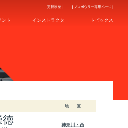
| 更新履歴 |
| プロボウラー専用ページ |
メント
インストラクター
トピックス
地 区
崇徳
神奈川・西