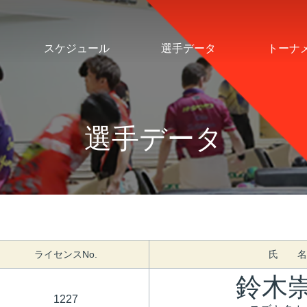
スケジュール
選手データ
トーナ
選手データ
ライセンスNo.
氏 名
鈴木
1227