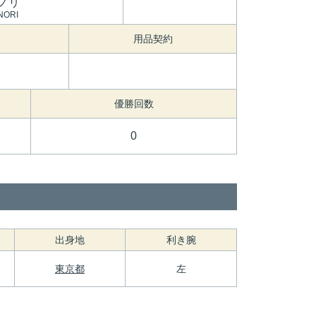
ノリ
NORI
用品契約
優勝回数
0
出身地
利き腕
東京都
左