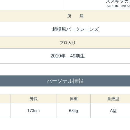
スズキタカ
SUZUKI TAKA
所 属
相模原パークレーンズ
プロ入り
2010年 49期生
パーソナル情報
身長
体重
血液型
173cm
68kg
A型