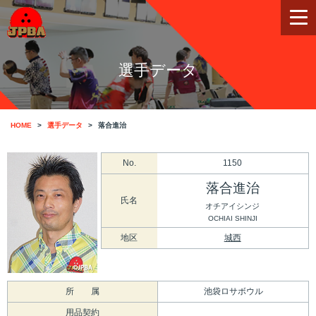
選手データ
HOME
選手データ
落合進治
No.
1150
落合進治
氏名
オチアイシンジ
OCHIAI SHINJI
地区
城西
所 属
池袋ロサボウル
用品契約