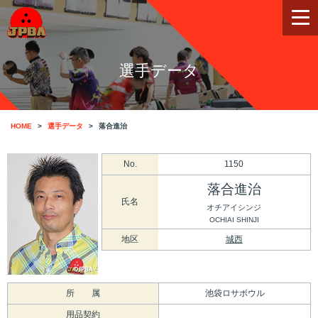
選手データ
HOME
選手データ
落合進治
No.
1150
落合進治
氏名
オチアイシンジ
OCHIAI SHINJI
地区
城西
所 属
池袋ロサボウル
用品契約