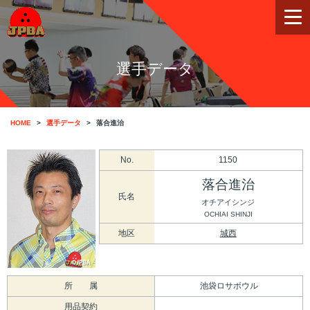
選手データ
HOME
選手データ
落合進治
No.
1150
落合進治
氏名
オチアイシンジ
OCHIAI SHINJI
地区
城西
所 属
池袋ロサボウル
用品契約