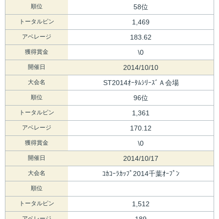
順位
58位
トータルピン
1,469
アベレージ
183.62
獲得賞金
\0
開催日
2014/10/10
大会名
ST2014ｵｰﾀﾑｼﾘｰｽﾞＡ会場
順位
96位
トータルピン
1,361
アベレージ
170.12
獲得賞金
\0
開催日
2014/10/17
大会名
ｺｶｺｰﾗｶｯﾌﾟ2014千葉ｵｰﾌﾟﾝ
順位
トータルピン
1,512
アベレージ
189