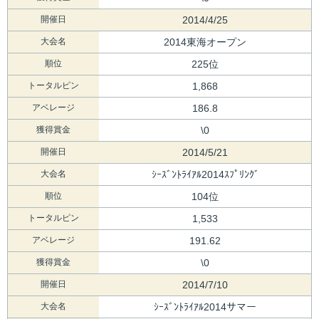
開催日
2014/4/25
大会名
2014東海オープン
順位
225位
トータルピン
1,868
アベレージ
186.8
獲得賞金
\0
開催日
2014/5/21
大会名
ｼｰｽﾞﾝﾄﾗｲｱﾙ2014ｽﾌﾟﾘﾝｸﾞ
順位
104位
トータルピン
1,533
アベレージ
191.62
獲得賞金
\0
開催日
2014/7/10
大会名
ｼｰｽﾞﾝﾄﾗｲｱﾙ2014サマー