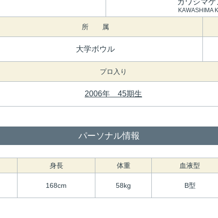
カワシマケ
KAWASHIMA K
所 属
大学ボウル
プロ入り
2006年 45期生
パーソナル情報
身長
体重
血液型
168cm
58kg
B型