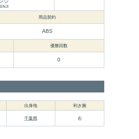
ンジ
ENJI
用品契約
ABS
優勝回数
0
出身地
利き腕
千葉県
右