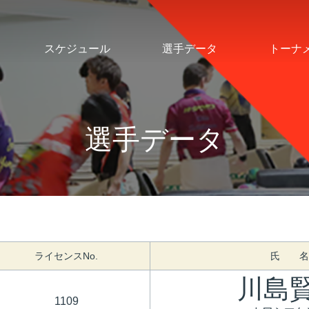
スケジュール
選手データ
トーナ
選手データ
ライセンスNo.
氏 名
川島
1109