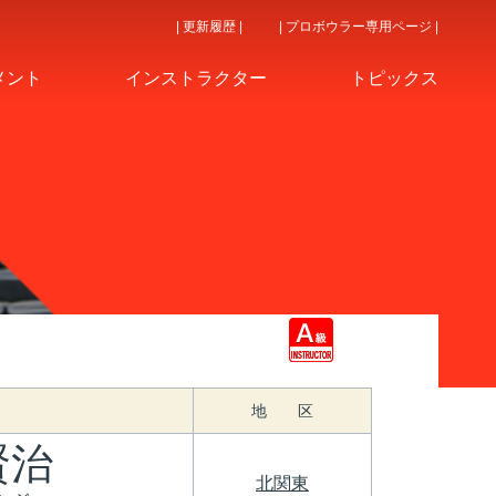
| 更新履歴 |
| プロボウラー専用ページ |
メント
インストラクター
トピックス
地 区
賢治
北関東