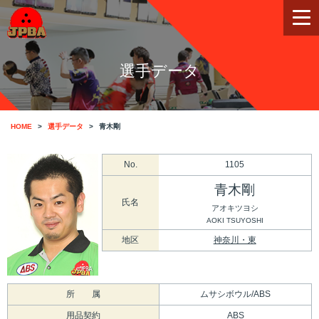
選手データ
HOME
選手データ
青木剛
No.
1105
青木剛
氏名
アオキツヨシ
AOKI TSUYOSHI
地区
神奈川・東
所 属
ムサシボウル/ABS
用品契約
ABS