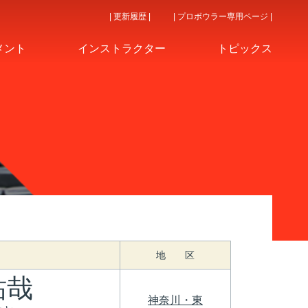
| 更新履歴 |
| プロボウラー専用ページ |
メント
インストラクター
トピックス
地 区
祐哉
神奈川・東