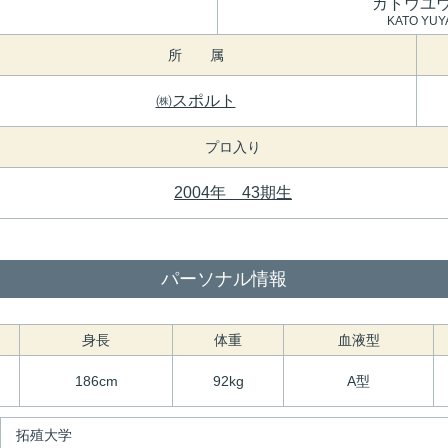
カトウユ
KATO YUY
所 属
㈱スポルト
プロ入り
2004年 43期生
パーソナル情報
身長
体重
血液型
186cm
92kg
A型
拓殖大学