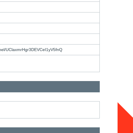
/UClaxmrHgr3DEVCeI1yV5fnQ