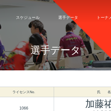
スケジュール
選手データ
トーナ
選手データ
ライセンスNo.
氏 名
加藤
1066