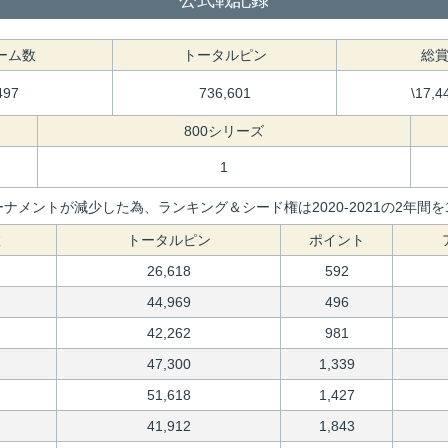
公式戦記録
ーム数
トータルピン
総
497
736,601
\17,4
800シリーズ
1
ナメントが減少した為、ランキング＆シード権は2020-2021の2年
数
トータルピン
ポイント
26,618
592
44,969
496
42,262
981
47,300
1,339
51,618
1,427
41,912
1,843