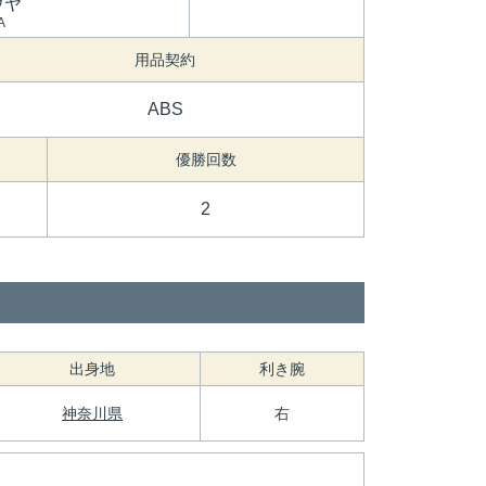
ウヤ
A
用品契約
ABS
優勝回数
2
出身地
利き腕
神奈川県
右