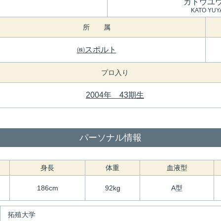
カトウユ
KATO YUY
所 属
㈱スポルト
プロ入り
2004年 43期生
パーソナル情報
身長
体重
血液型
186cm
92kg
A型
拓殖大学