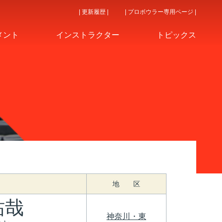
| 更新履歴 |
| プロボウラー専用ページ |
メント
インストラクター
トピックス
地 区
祐哉
神奈川・東