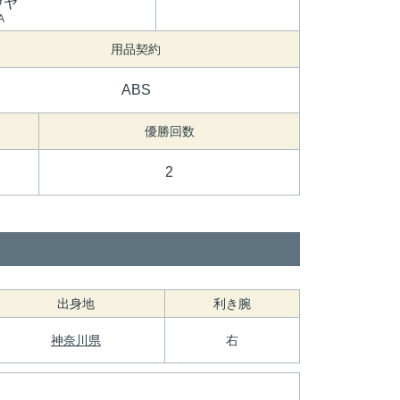
ウヤ
A
用品契約
ABS
優勝回数
2
出身地
利き腕
神奈川県
右