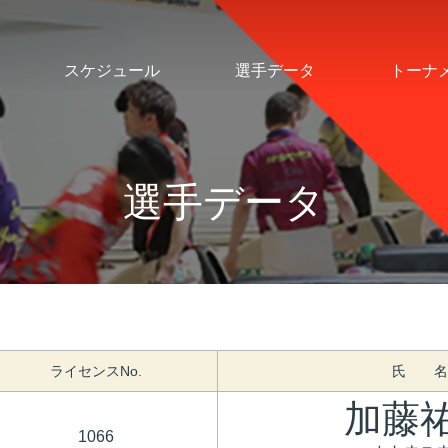
スケジュール
選手データ
トーナ
選手データ
ライセンスNo.
氏 名
加藤
1066