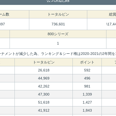
公式戦記録
ーム数
トータルピン
総
497
736,601
\17,4
800シリーズ
1
ナメントが減少した為、ランキング＆シード権は2020-2021の2年
数
トータルピン
ポイント
26,618
592
44,969
496
42,262
981
47,300
1,339
51,618
1,427
41,912
1,843