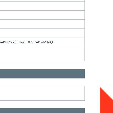
/UClaxmrHgr3DEVCeI1yV5fnQ