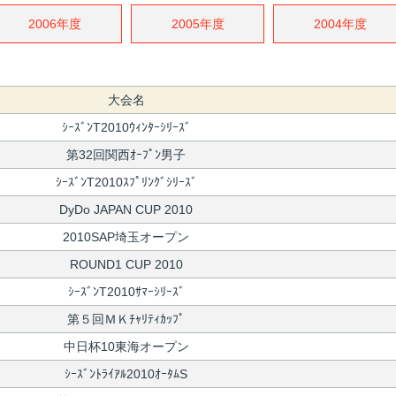
2006年度
2005年度
2004年度
大会名
ｼｰｽﾞﾝT2010ｳｨﾝﾀｰｼﾘｰｽﾞ
第32回関西ｵｰﾌﾟﾝ男子
ｼｰｽﾞﾝT2010ｽﾌﾟﾘﾝｸﾞｼﾘｰｽﾞ
DyDo JAPAN CUP 2010
2010SAP埼玉オープン
ROUND1 CUP 2010
ｼｰｽﾞﾝT2010ｻﾏｰｼﾘｰｽﾞ
第５回ＭＫﾁｬﾘﾃｨｶｯﾌﾟ
中日杯10東海オープン
ｼｰｽﾞﾝﾄﾗｲｱﾙ2010ｵｰﾀﾑS