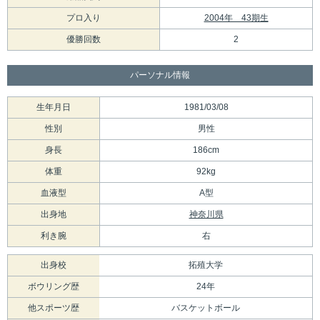
プロ入り
2004年 43期生
優勝回数
2
パーソナル情報
生年月日
1981/03/08
性別
男性
身長
186cm
体重
92kg
血液型
A型
出身地
神奈川県
利き腕
右
出身校
拓殖大学
ボウリング歴
24年
他スポーツ歴
バスケットボール