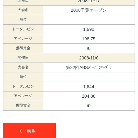
開催日
2008/10/17
大会名
2008千葉オープン
順位
トータルピン
1,590
アベレージ
198.75
獲得賞金
\0
開催日
2008/11/6
大会名
第32回ABSｼﾞｬﾊﾟﾝｵｰﾌﾟﾝ
順位
トータルピン
1,844
アベレージ
204.88
獲得賞金
\0