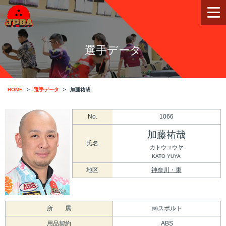
選手データ
HOME
選手データ
加藤祐哉
No.
1066
加藤祐哉
氏名
カトウユウヤ
KATO YUYA
地区
神奈川・東
所 属
㈱スポルト
用品契約
ABS