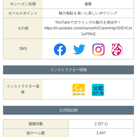
今シーズン目標
優勝
セールスポイント
極力無駄を省いた美しいボウリング
YouTubeでボウリングの魅力を発信中！
その他
https://m.youtube.com/channel/UClaxmrHgr3DEVCeI
1yV5fnQ
SNS
インストラクター情報
インストラクター資
格
公式戦記録
優勝回数
2 (ST 1)
総ゲーム数
3,497