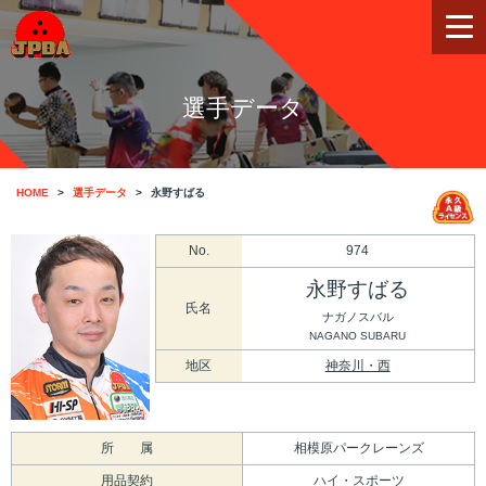
選手データ
HOME
選手データ
永野すばる
No.
974
永野すばる
氏名
ナガノスバル
NAGANO SUBARU
地区
神奈川・西
所 属
相模原パークレーンズ
用品契約
ハイ・スポーツ