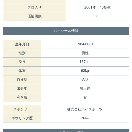
プロ入り
2001年 40期生
優勝回数
6
パーソナル情報
生年月日
1984/06/18
性別
男性
身長
167cm
体重
63kg
血液型
A型
出身地
埼玉県
利き腕
右
スポンサー
株式会社ハイスポーツ
ボウリング歴
26年