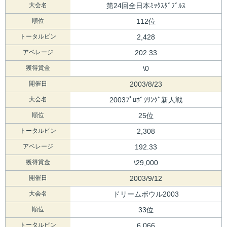
大会名
第24回全日本ﾐｯｸｽﾀﾞﾌﾞﾙｽ
順位
112位
トータルピン
2,428
アベレージ
202.33
獲得賞金
\0
開催日
2003/8/23
大会名
2003ﾌﾟﾛﾎﾞｳﾘﾝｸﾞ新人戦
順位
25位
トータルピン
2,308
アベレージ
192.33
獲得賞金
\29,000
開催日
2003/9/12
大会名
ドリームボウル2003
順位
33位
トータルピン
6,066