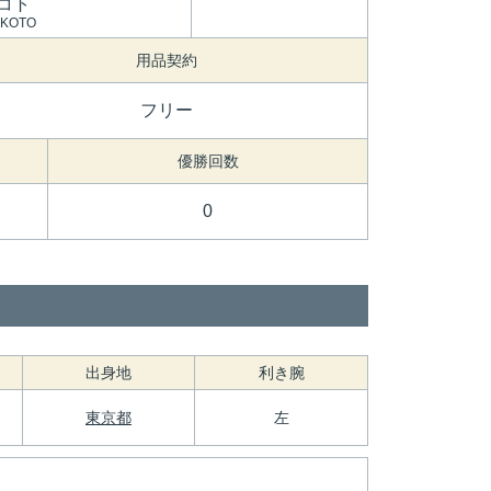
コト
AKOTO
用品契約
フリー
優勝回数
0
出身地
利き腕
東京都
左