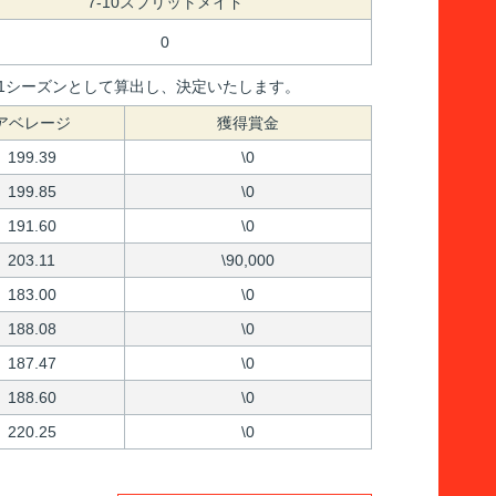
7-10スプリットメイド
0
間を1シーズンとして算出し、決定いたします。
アベレージ
獲得賞金
199.39
\0
199.85
\0
191.60
\0
203.11
\90,000
183.00
\0
188.08
\0
187.47
\0
188.60
\0
220.25
\0