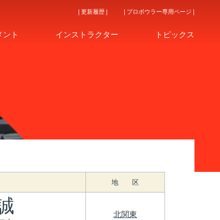
| 更新履歴 |
| プロボウラー専用ページ |
メント
インストラクター
トピックス
地 区
誠
北関東