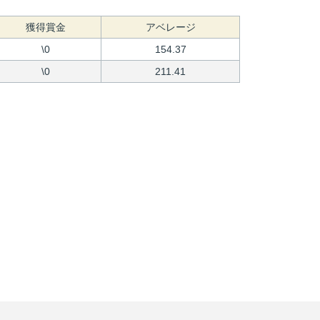
獲得賞金
アベレージ
\0
154.37
\0
211.41