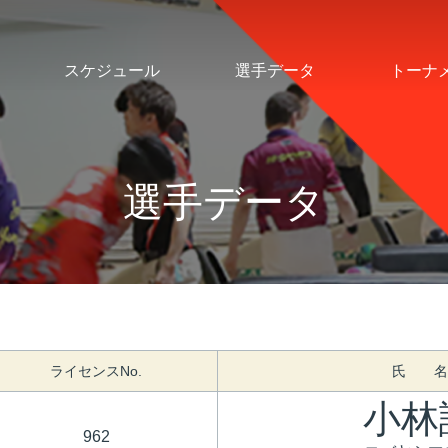
スケジュール
選手データ
トーナ
選手データ
ライセンスNo.
氏 名
小林
962