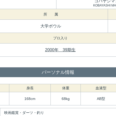
コバヤシマ
KOBAYASHI M
所 属
大学ボウル
プロ入り
2000年 39期生
パーソナル情報
身長
体重
血液型
168cm
68kg
AB型
映画鑑賞・ダーツ・釣り