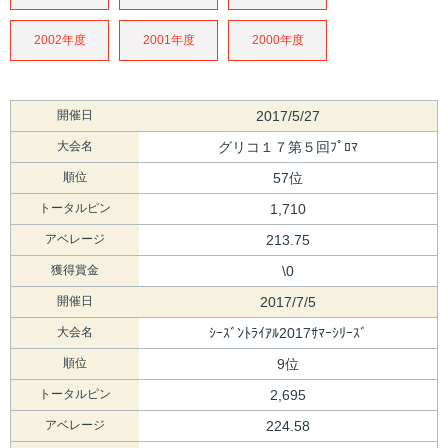
2002年度
2001年度
2000年度
開催日
2017/5/27
大会名
グリコ１７第５回ﾌﾟﾛﾏ
順位
57位
トータルピン
1,710
アベレージ
213.75
獲得賞金
\0
開催日
2017/7/5
大会名
ｼｰｽﾞﾝﾄﾗｲｱﾙ2017ｻﾏｰｼﾘｰｽﾞ
順位
9位
トータルピン
2,695
アベレージ
224.58