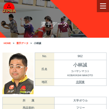
選手データ
HOME
選手データ
小林誠
No.
962
小林誠
氏名
コバヤシマコト
KOBAYASHI MAKOTO
地区
北関東
所 属
大学ボウル
用品契約
フリー