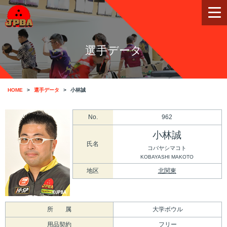
選手データ
HOME
選手データ
小林誠
No.
962
小林誠
氏名
コバヤシマコト
KOBAYASHI MAKOTO
地区
北関東
所 属
大学ボウル
用品契約
フリー