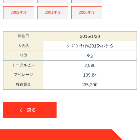
2002年度
2001年度
2000年度
開催日
2015/1/28
大会名
ｼｰｽﾞﾝﾄﾗｲｱﾙ2015ｳｨﾝﾀｰS
順位
8位
トータルピン
2,598
アベレージ
199.84
獲得賞金
\35,200