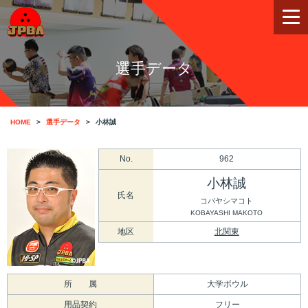
選手データ
HOME
選手データ
小林誠
No.
962
小林誠
氏名
コバヤシマコト
KOBAYASHI MAKOTO
地区
北関東
所 属
大学ボウル
用品契約
フリー