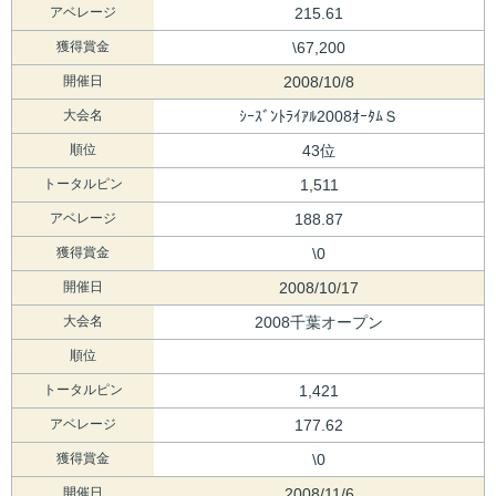
アベレージ
215.61
獲得賞金
\67,200
開催日
2008/10/8
大会名
ｼｰｽﾞﾝﾄﾗｲｱﾙ2008ｵｰﾀﾑＳ
順位
43位
トータルピン
1,511
アベレージ
188.87
獲得賞金
\0
開催日
2008/10/17
大会名
2008千葉オープン
順位
トータルピン
1,421
アベレージ
177.62
獲得賞金
\0
開催日
2008/11/6