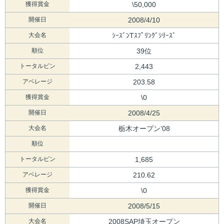
獲得賞金
\50,000
開催日
2008/4/10
大会名
ｼｰｽﾞﾝTｽﾌﾟﾘﾝｸﾞｼﾘｰｽﾞ
順位
39位
トータルピン
2,443
アベレージ
203.58
獲得賞金
\0
開催日
2008/4/25
大会名
栃木オープン’08
順位
トータルピン
1,685
アベレージ
210.62
獲得賞金
\0
開催日
2008/5/15
大会名
2008SAP埼玉オープン