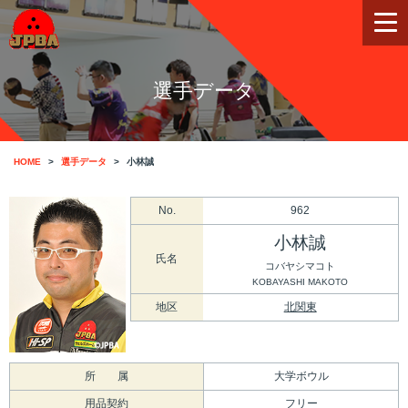
選手データ
HOME
選手データ
小林誠
No.
962
小林誠
氏名
コバヤシマコト
KOBAYASHI MAKOTO
地区
北関東
所 属
大学ボウル
用品契約
フリー