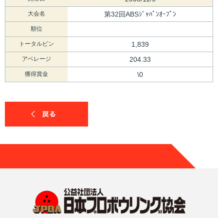
大会名
第32回ABSｼﾞｬﾊﾟﾝｵｰﾌﾟﾝ
順位
トータルピン
1,839
アベレージ
204.33
獲得賞金
\0