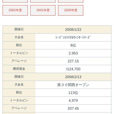
2002年度
2001年度
2000年度
開催日
2008/1/22
大会名
ｼｰｽﾞﾝﾄﾗｲｱﾙｳｨﾝﾀｰｼﾘｰｽﾞ
順位
8位
トータルピン
2,953
アベレージ
227.15
獲得賞金
\124,700
開催日
2008/2/13
大会名
第３０関西オープン
順位
113位
トータルピン
4,979
アベレージ
207.45